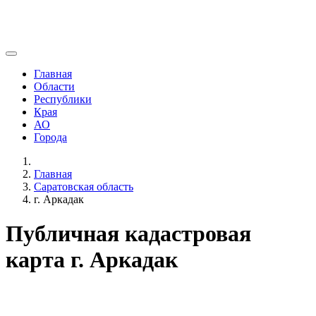
Главная
Области
Республики
Края
АО
Города
Главная
Саратовская область
г. Аркадак
Публичная кадастровая
карта г. Аркадак