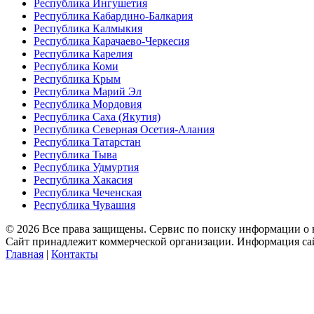
Республика Ингушетия
Республика Кабардино-Балкария
Республика Калмыкия
Республика Карачаево-Черкесия
Республика Карелия
Республика Коми
Республика Крым
Республика Марий Эл
Республика Мордовия
Республика Саха (Якутия)
Республика Северная Осетия-Алания
Республика Татарстан
Республика Тыва
Республика Удмуртия
Республика Хакасия
Республика Чеченская
Республика Чувашия
© 2026 Все права защищены. Cервис по поиску информации о
Сайт принадлежит коммерческой организации. Информация сай
Главная
|
Контакты